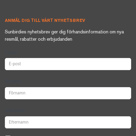
ANMÄL DIG TILL VÅRT NYHETSBREV
Sunbirdies nyhetsbrev ger dig förhandsinformation om nya
resmål, rabatter och erbjudanden
E-post
Förnamn
Efternamn