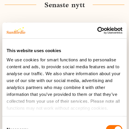
Senaste nytt
This website uses cookies
We use cookies for smart functions and to personalise
content and ads, to provide social media features and to
analyse our traffic. We also share information about your
use of our site with our social media, advertising and
analytics partners who may combine it with other
information that you’ve provided to them or that they’ve
collected from your use of their services. Please note all
2 juni 2026
functions may not work without accepting cookies.
Nyhet! Superfina och moderna lägenheter i
centrala Lagos!
Consent