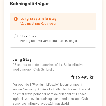
kultur. Här finns även mängder av gyllene stränder, andra
Bokningsförfrågan
spännande utflyktsmål som Altea, Benidorm, Gata de Gorgos
och – inte minst – kan ni förvänta er 300 soldagar per år med
Long Stay & Mid Stay
ett mycket milt klimat under vintern.
Våra mest prisvärda resor
Dénia La Sella Golf Resort är en perfekt oas för golfare på
solsäkra Costa Blanca.
Short Stay
För dig som vill vara borta max 10 dagar
Klicka på länkarna nedan för att läsa mer om våra boenden
och golfbanor och tveka inte att kontakta oss på
08-458 00
00
eller
info@sunbirdie.com
om du har några frågor eller
Long Stay
funderingar – eller bara vill prata golf. Du kan även göra
28 nätters boende i lägenhet på La Sella inklusive
medlemskap i Club Sunbirdie
en
offertförfrågan
online här på hemsidan.
Läs mer om
Long Stay Golfresor med Sunbirdie
fr 15 495 kr
(4 veckor
eller mer)
För boende i ”Premium Lifestyle” lägenhet med 1
sovrum/badrum på Dénia La Sella Golf Resort, baserat
Läs mer om
Mid Stay Golfresor med Sunbirdie
(2-3 veckor)
på att ni är två personer som delar lägenhet. I priset
Läs mer om
Short Stay Golfresor med Sunbirdie
(weekend-
ingår el, värme, slutstädning samt medlemskap i Club
och veckoresor)
Sunbirdie, inklusive avbeställningsskydd.