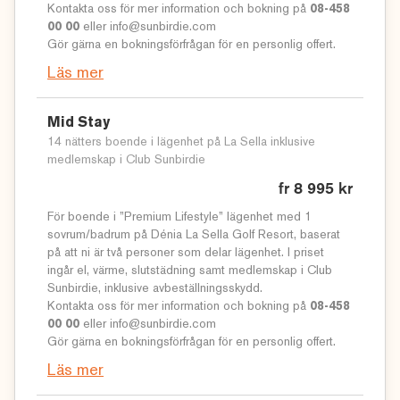
Kontakta oss för mer information och bokning på
08-458
Läs mer här för våra
sista minuten golfresor
!
00 00
eller
info@sunbirdie.com
© Sunbirdie
Gör gärna en
bokningsförfrågan
för en personlig offert.
Läs mer
Mid Stay
14 nätters boende i lägenhet på La Sella inklusive
medlemskap i Club Sunbirdie
fr 8 995 kr
För boende i ”Premium Lifestyle” lägenhet med 1
sovrum/badrum på Dénia La Sella Golf Resort, baserat
på att ni är två personer som delar lägenhet. I priset
ingår el, värme, slutstädning samt medlemskap i Club
Sunbirdie, inklusive avbeställningsskydd.
Kontakta oss för mer information och bokning på
08-458
00 00
eller
info@sunbirdie.com
Gör gärna en
bokningsförfrågan
för en personlig offert.
Läs mer