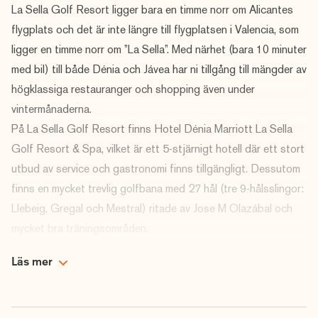
La Sella Golf Resort ligger bara en timme norr om Alicantes
flygplats och det är inte längre till flygplatsen i Valencia, som
ligger en timme norr om ”La Sella”. Med närhet (bara 10 minuter
med bil) till både Dénia och Jávea har ni tillgång till mängder av
högklassiga restauranger och shopping även under
vintermånaderna.
På La Sella Golf Resort finns Hotel Dénia Marriott La Sella
Golf Resort & Spa, vilket är ett 5-stjärnigt hotell där ett stort
utbud av service och gastronomi finns tillgängligt. Dessutom
finns en mycket trevlig golfbana med 27 hål (tre 9-hålsslingor:
Llebeig, Gregal och Mestral) ritade av Jose M Olazábal och
mycket bra träningsområden.
Eleganta lägenheter med full service
Läs mer
Under en Mid eller Long Stay bor vi i La Sella Premium, vilket är
mycket eleganta och rymliga lägenheter, som ligger intill
hotellet och klubbhuset. Det finns lägenheter med 1 eller 2