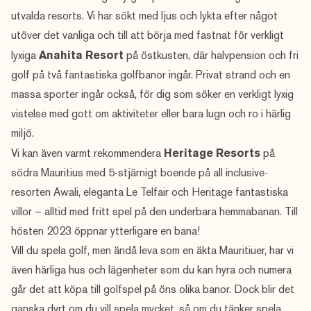
utvalda resorts. Vi har sökt med ljus och lykta efter något
utöver det vanliga och till att börja med fastnat för verkligt
lyxiga
Anahita Resort
på östkusten, där halvpension och fri
golf på två fantastiska golfbanor ingår. Privat strand och en
massa sporter ingår också, för dig som söker en verkligt lyxig
vistelse med gott om aktiviteter eller bara lugn och ro i härlig
miljö.
Vi kan även varmt rekommendera
Heritage Resorts
på
södra Mauritius med 5-stjärnigt boende på all inclusive-
resorten Awali, eleganta Le Telfair och Heritage fantastiska
villor – alltid med fritt spel på den underbara hemmabanan. Till
hösten 2023 öppnar ytterligare en bana!
Vill du spela golf, men ändå leva som en äkta Mauritiuer, har vi
även härliga hus och lägenheter som du kan hyra och numera
går det att köpa till golfspel på öns olika banor. Dock blir det
ganska dyrt om du vill spela mycket, så om du tänker spela