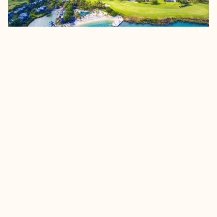
Östra Mauritius – Beau Champ
The Bay Club at Anahita
Long Stay
Mid Stay
Short Stay