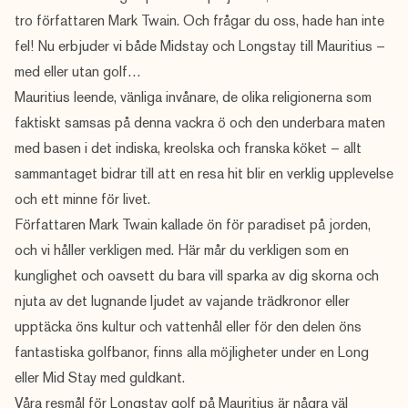
tro författaren Mark Twain. Och frågar du oss, hade han inte
fel! Nu erbjuder vi både Midstay och Longstay till Mauritius –
med eller utan golf…
Mauritius leende, vänliga invånare, de olika religionerna som
faktiskt samsas på denna vackra ö och den underbara maten
med basen i det indiska, kreolska och franska köket – allt
sammantaget bidrar till att en resa hit blir en verklig upplevelse
och ett minne för livet.
Författaren Mark Twain kallade ön för paradiset på jorden,
och vi håller verkligen med. Här mår du verkligen som en
kunglighet och oavsett du bara vill sparka av dig skorna och
njuta av det lugnande ljudet av vajande trädkronor eller
upptäcka öns kultur och vattenhål eller för den delen öns
fantastiska golfbanor, finns alla möjligheter under en Long
eller Mid Stay med guldkant.
Våra resmål för Longstay golf på Mauritius är några väl