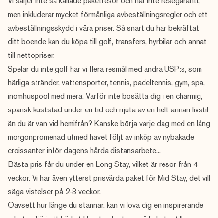
Vi säljer inte så kallade paketresor och har inte resegaranti,
men inkluderar mycket förmånliga avbeställningsregler och ett
avbeställningsskydd i våra priser. Så snart du har bekräftat
ditt boende kan du köpa till golf, transfers, hyrbilar och annat
till nettopriser.
Spelar du inte golf har vi flera resmål med andra USP:s, som
härliga stränder, vattensporter, tennis, padeltennis, gym, spa,
inomhuspool med mera. Varför inte bosätta dig i en charmig,
spansk kuststad under en tid och njuta av en helt annan livstil
än du är van vid hemifrån? Kanske börja varje dag med en lång
morgonpromenad utmed havet följt av inköp av nybakade
croissanter inför dagens hårda distansarbete...
Bästa pris får du under en
Long Stay
, vilket är resor från 4
veckor. Vi har även ytterst prisvärda paket för
Mid Stay
, det vill
säga vistelser på 2-3 veckor.
Oavsett hur länge du stannar, kan vi lova dig en inspirerande