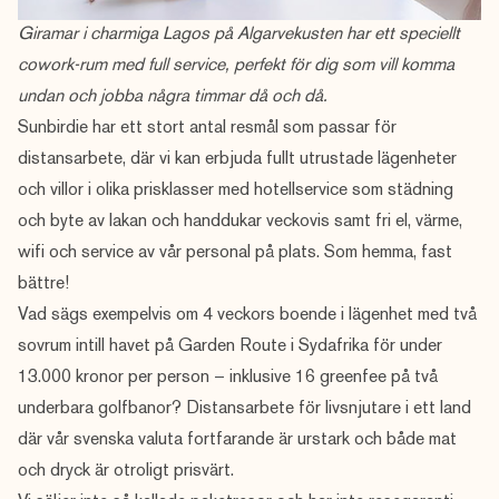
Giramar i charmiga Lagos på Algarvekusten har ett speciellt
cowork-rum med full service, perfekt för dig som vill komma
undan och jobba några timmar då och då.
Sunbirdie har ett stort antal resmål som passar för
distansarbete, där vi kan erbjuda fullt utrustade lägenheter
och villor i olika prisklasser med hotellservice som städning
och byte av lakan och handdukar veckovis samt fri el, värme,
wifi och service av vår personal på plats. Som hemma, fast
bättre!
Vad sägs exempelvis om 4 veckors boende i lägenhet med två
sovrum intill havet på Garden Route i Sydafrika för under
13.000 kronor per person – inklusive 16 greenfee på två
underbara golfbanor? Distansarbete för livsnjutare i ett land
där vår svenska valuta fortfarande är urstark och både mat
och dryck är otroligt prisvärt.