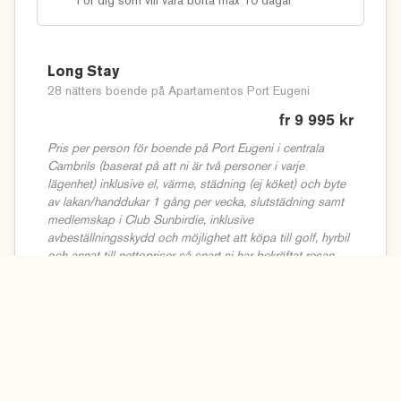
För dig som vill vara borta max 10 dagar
Long Stay
28 nätters boende på Apartamentos Port Eugeni
fr 9 995 kr
Pris per person för boende på Port Eugeni i centrala
Cambrils (baserat på att ni är två personer i varje
lägenhet) inklusive el, värme, städning (ej köket) och byte
av lakan/handdukar 1 gång per vecka, slutstädning samt
medlemskap i Club Sunbirdie, inklusive
avbeställningsskydd och möjlighet att köpa till golf, hyrbil
och annat till nettopriser så snart ni har bekräftat resan.
Kontakta oss gärna på
08-458 00 00
eller
info@sunbirdie.com
Läs mer
Mid Stay
14 nätters boende på Ona Valle Romano