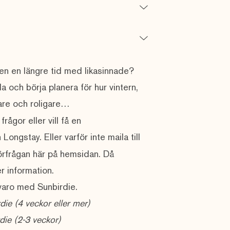
len en längre tid med likasinnade?
a och börja planera för hur vintern,
igare och roligare…
rågor eller vill få en
ongstay. Eller varför inte maila till
örfrågan här på hemsidan
. Då
r information.
lvaro med Sunbirdie.
die
(4 veckor eller mer)
die
(2-3 veckor)