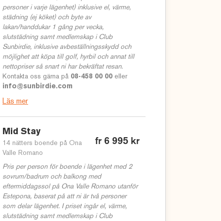
personer i varje lägenhet) inklusive el, värme,
städning (ej köket) och byte av
lakan/handdukar 1 gång per vecka,
slutstädning samt medlemskap i Club
Sunbirdie, inklusive avbeställningsskydd och
möjlighet att köpa till golf, hyrbil och annat till
nettopriser så snart ni har bekräftat resan.
Kontakta oss gärna på
08-458 00 00
eller
info@sunbirdie.com
Läs mer
Mid Stay
fr 6 995 kr
14 nätters boende på Ona
Valle Romano
Pris per person för boende i lägenhet med 2
sovrum/badrum och balkong med
eftermiddagssol på Ona Valle Romano utanför
Estepona, baserat på att ni är två personer
som delar lägenhet. I priset ingår el, värme,
slutstädning samt medlemskap i Club