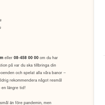
a
s
om
eller
08-458 00 00
om du har
tion på var du ska tillbringa din
a boenden och spelat alla våra banor –
le aldrig rekommendera något resmål
o en längre tid!
 resmål än före pandemin, men