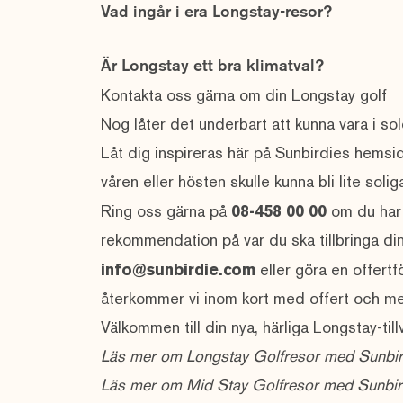
Vad ingår i era Longstay-resor?
Är Longstay ett bra klimatval?
Kontakta oss gärna om din Longstay golf
Nog låter det underbart att kunna vara i so
Låt dig inspireras här på Sunbirdies hemsid
våren eller hösten skulle kunna bli lite sol
Ring oss gärna på
08-458 00 00
om du har f
rekommendation på var du ska tillbringa din L
info@sunbirdie.com
eller göra en
offertf
återkommer vi inom kort med offert och me
Välkommen till din nya, härliga Longstay-til
Läs mer om
Longstay Golfresor med Sunbir
Läs mer om
Mid Stay Golfresor med Sunbir