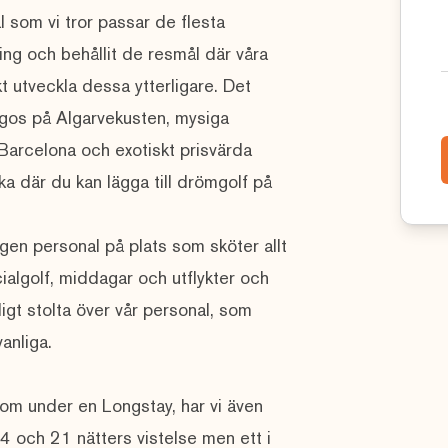
l som vi tror passar de flesta
ring och behållit de resmål där våra
t utveckla dessa ytterligare. Det
agos på Algarvekusten, mysiga
Barcelona och exotiskt prisvärda
a där du kan lägga till drömgolf på
en personal på plats som sköter allt
cialgolf, middagar och utflykter och
digt stolta över vår personal, som
vanliga.
som under en Longstay, har vi även
14 och 21 nätters vistelse men ett i