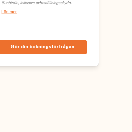
Sunbirdie, inklusive avbeställningsskydd.
Läs mer
Gör din bokningsförfrågan