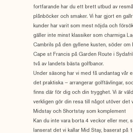
fortfarande har du ett brett utbud av resmå
plånböcker och smaker. Vi har gjort en gall
kunder har varit som mest nöjda och försök
gäller inte minst klassiker som charmiga L
Cambrils på den gyllene kusten, söder om 
Cape st Francis på Garden Route i Sydafrik
två av landets bästa golfbanor.
Under säsong har vi med få undantag vår eg
det praktiska – arrangerar golftävlingar, so
finns där för dig och din trygghet. Vi är väl
verkligen gör din resa till något utöver det 
Midstay och Shortstay som komplement
Kan du inte vara borta 4 veckor eller mer, 
lanserat det vi kallar
Mid Stay
, baserat på 