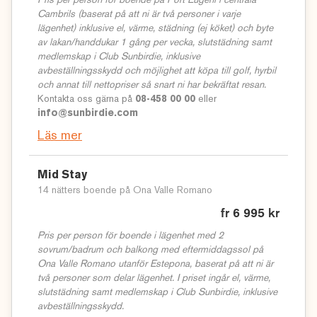
Seija Laitala
Pris per person för boende på Port Eugeni i centrala
, Sunbirdies försäljningschef har stor
Cambrils (baserat på att ni är två personer i varje
erfarenhet från golfresebranschen både som reseledare och
lägenhet) inklusive el, värme, städning (ej köket) och byte
resesäljare. Spindeln i nätet på Sunbirdie!
av lakan/handdukar 1 gång per vecka, slutstädning samt
medlemskap i Club Sunbirdie, inklusive
Sunbirdies adress är:
avbeställningsskydd och möjlighet att köpa till golf, hyrbil
Sunbirdie AB, Box 12014, 102 21 Stockholm, Sweden
och annat till nettopriser så snart ni har bekräftat resan.
Kontakta oss gärna på
08-458 00 00
eller
info@sunbirdie.com
Läs mer
Mid Stay
14 nätters boende på Ona Valle Romano
fr 6 995 kr
Pris per person för boende i lägenhet med 2
sovrum/badrum och balkong med eftermiddagssol på
Ona Valle Romano utanför Estepona, baserat på att ni är
två personer som delar lägenhet. I priset ingår el, värme,
slutstädning samt medlemskap i Club Sunbirdie, inklusive
avbeställningsskydd.