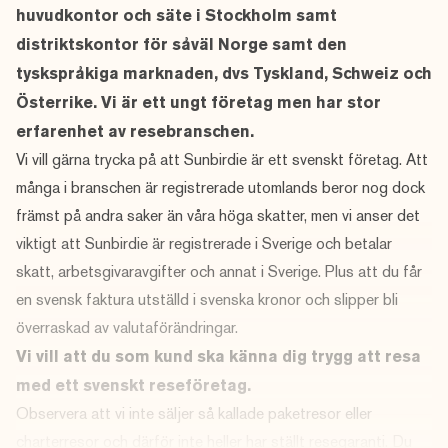
huvudkontor och säte i Stockholm samt
distriktskontor för såväl Norge samt den
tyskspråkiga marknaden, dvs Tyskland, Schweiz och
Österrike. Vi är ett ungt företag men har stor
erfarenhet av resebranschen.
Vi vill gärna trycka på att Sunbirdie är ett svenskt företag. Att
många i branschen är registrerade utomlands beror nog dock
främst på andra saker än våra höga skatter, men vi anser det
viktigt att Sunbirdie är registrerade i Sverige och betalar
skatt, arbetsgivaravgifter och annat i Sverige. Plus att du får
en svensk faktura utställd i svenska kronor och slipper bli
överraskad av valutaförändringar.
Vi vill att du som kund ska känna dig trygg att resa
med ett svenskt reseföretag.
Observera att vi inte säljer så kallade paketresor eller
charterresor och därför inte heller har ställt resegaranti. Du