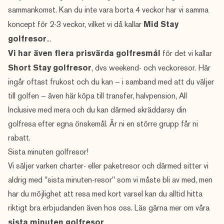
sammankomst. Kan du inte vara borta 4 veckor har vi samma
koncept för 2-3 veckor, vilket vi då kallar
Mid Stay
golfresor
...
Vi har även flera prisvärda golfresmål
för det vi kallar
Short Stay golfresor
, dvs weekend- och veckoresor. Här
ingår oftast frukost och du kan – i samband med att du väljer
till golfen – även här köpa till transfer, halvpension, All
Inclusive med mera och du kan därmed skräddarsy din
golfresa efter egna önskemål. Är ni en större grupp får ni
rabatt.
Sista minuten golfresor!
Vi säljer varken charter- eller paketresor och därmed sitter vi
aldrig med "sista minuten-resor" som vi måste bli av med, men
har du möjlighet att resa med kort varsel kan du alltid hitta
riktigt bra erbjudanden även hos oss. Läs gärna mer om våra
sista minuten golfresor
...