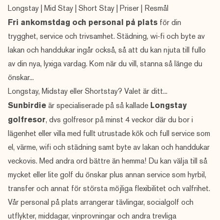
Longstay
|
Mid Stay
|
Short Stay
|
Priser
|
Resmål
Fri ankomstdag och personal på plats
för din
trygghet, service och trivsamhet. Städning, wi-fi och byte av
lakan och handdukar ingår också, så att du kan njuta till fullo
av din nya, lyxiga vardag. Kom när du vill, stanna så länge du
önskar...
Longstay, Midstay eller Shortstay? Valet är ditt...
Sunbirdie
är specialiserade på så kallade
Longstay
golfresor
, dvs golfresor på minst 4 veckor där du bor i
lägenhet eller villa med fullt utrustade kök och full service som
el, värme, wifi och städning samt byte av lakan och handdukar
veckovis. Med andra ord bättre än hemma! Du kan välja till så
mycket eller lite golf du önskar plus annan service som hyrbil,
transfer och annat för största möjliga flexibilitet och valfrihet.
Vår personal på plats arrangerar tävlingar, socialgolf och
utflykter, middagar, vinprovningar och andra trevliga