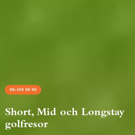
08-458 00 00
Short, Mid och Longstay
golfresor