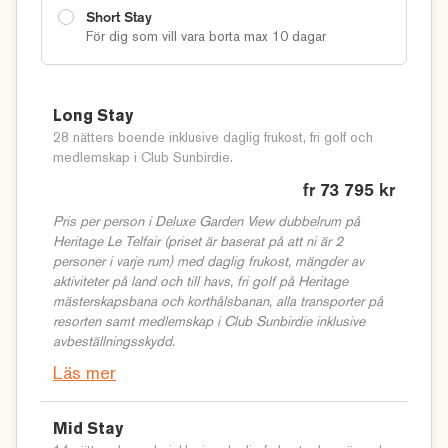
Short Stay
både på land och till sjöss. Kontakta oss gärna på 08-458 00
För dig som vill vara borta max 10 dagar
00 för tips och inspiration.
Bienvenue à Bel Ombre!
Klicka gärna på länkarna nedan för att läsa mer om resmål,
Long Stay
boenden och golfbanor och tveka inte att kontakta oss på
28 nätters boende inklusive daglig frukost, fri golf och
medlemskap i Club Sunbirdie.
08-458 00 00
eller
info@sunbirdie.com
om du har några
frågor eller funderingar – eller bara vill prata golf. Du kan även
fr 73 795 kr
göra en
offertförfrågan
online här på hemsidan.
Pris per person i Deluxe Garden View dubbelrum på
Heritage Le Telfair (priset är baserat på att ni är 2
Läs mer om
Long Stay Golfresor med Sunbirdie
(4 veckor
personer i varje rum) med daglig frukost, mängder av
eller mer)
aktiviteter på land och till havs, fri golf på Heritage
Läs mer om
mästerskapsbana och korthålsbanan, alla transporter på
Mid Stay Golfresor med Sunbirdie
(2-3 veckor)
resorten samt medlemskap i Club Sunbirdie inklusive
Läs mer om
Short Stay Golfresor med Sunbirdie
(weekend-
avbeställningsskydd.
och veckoresor)
Läs mer
Läs mer här för våra
sista minuten golfresor
!
© Sunbirdie
Mid Stay