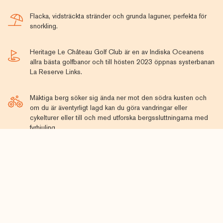
Flacka, vidsträckta stränder och grunda laguner, perfekta för
snorkling.
Heritage Le Château Golf Club är en av Indiska Oceanens
allra bästa golfbanor och till hösten 2023 öppnas systerbanan
La Reserve Links.
Mäktiga berg söker sig ända ner mot den södra kusten och
om du är äventyrligt lagd kan du göra vandringar eller
cykelturer eller till och med utforska bergssluttningarna med
fyrhjuling.
Vi erbjuder både Heritages lyxiga villor, den eleganta
lyxresorten Le Telfair och den mer familjevänliga, femstjärniga
resorten Awali.