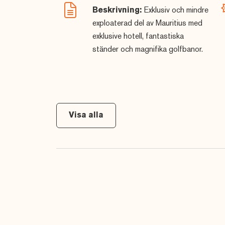
Läs mer om
Short Stay Golfresor med Sunb
Beskrivning:
Exklusiv och mindre
Läs mer här för våra
sista minuten golfreso
exploaterad del av Mauritius med
exklusive hotell, fantastiska
© Sunbirdie
ständer och magnifika golfbanor.
Visa alla