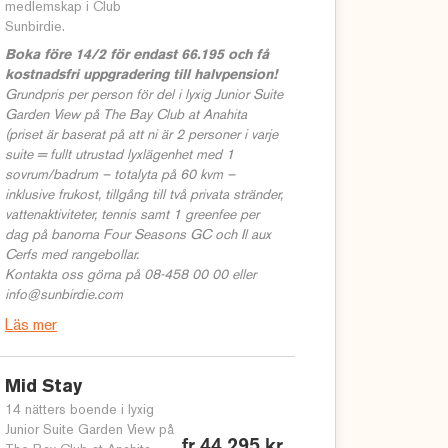
medlemskap i Club
Sunbirdie.
Boka före 14/2 för endast 66.195 och få
kostnadsfri uppgradering till halvpension!
Grundpris per person för del i lyxig Junior Suite
Garden View på The Bay Club at Anahita
(priset är baserat på att ni är 2 personer i varje
suite = fullt utrustad lyxlägenhet med 1
sovrum/badrum – totalyta på 60 kvm –
inklusive frukost, tillgång till två privata stränder,
vattenaktiviteter, tennis samt 1 greenfee per
dag på banorna Four Seasons GC och Il aux
Cerfs med rangebollar.
Kontakta oss görna på 08-458 00 00 eller
info@sunbirdie.com
Läs mer
Mid Stay
14 nätters boende i lyxig
Junior Suite Garden View på
fr 44 295 kr