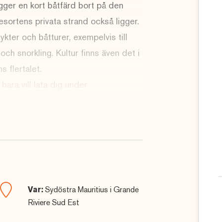
ger en kort båtfärd bort på den
resortens privata strand också ligger.
kter och båtturer, exempelvis till
ch snorkling. Kultur finns även det i
 flertalet.
 bara vill lata dig under
ande dryck, kan vi lova dig en
sa mer om resmål, boenden och
på
08-458 00 00
eller
r eller funderingar – eller bara vill
frågan
online här på hemsidan.
Var:
Sydöstra Mauritius i Grande
rdie
(4 veckor eller mer)
Riviere Sud Est
die
(2-3 veckor)