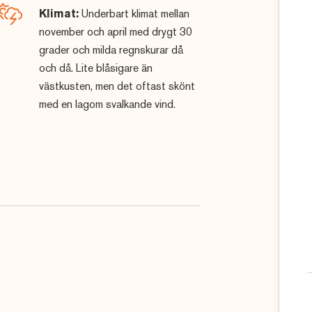
irdie
(weekend- och veckoresor)
Klimat:
Underbart klimat mellan
r
!
november och april med drygt 30
grader och milda regnskurar då
och då. Lite blåsigare än
västkusten, men det oftast skönt
med en lagom svalkande vind.