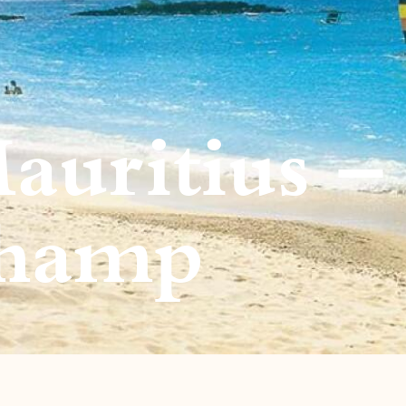
auritius –
Champ