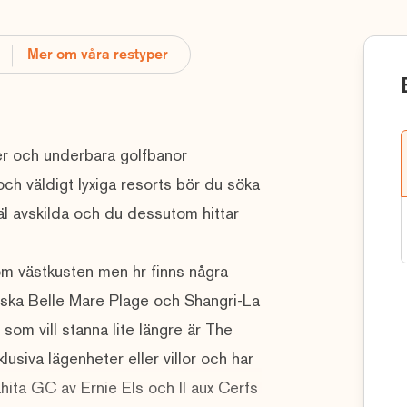
Mer om våra restyper
der och underbara golfbanor
och väldigt lyxiga resorts bör du söka
 väl avskilda och du dessutom hittar
som västkusten men hr finns några
ssiska Belle Mare Plage och Shangri-La
 som vill stanna lite längre är The
lusiva lägenheter eller villor och har
ahita GC av Ernie Els och Il aux Cerfs