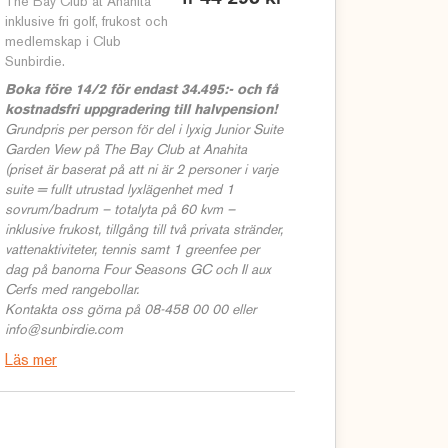
The Bay Club at Anahita
inklusive fri golf, frukost och
medlemskap i Club
Sunbirdie.
Boka före 14/2 för endast 34.495:- och få
kostnadsfri uppgradering till halvpension!
Grundpris per person för del i lyxig Junior Suite
Garden View på The Bay Club at Anahita
(priset är baserat på att ni är 2 personer i varje
suite = fullt utrustad lyxlägenhet med 1
sovrum/badrum – totalyta på 60 kvm –
inklusive frukost, tillgång till två privata stränder,
vattenaktiviteter, tennis samt 1 greenfee per
dag på banorna Four Seasons GC och Il aux
Cerfs med rangebollar.
Kontakta oss görna på 08-458 00 00 eller
info@sunbirdie.com
Läs mer