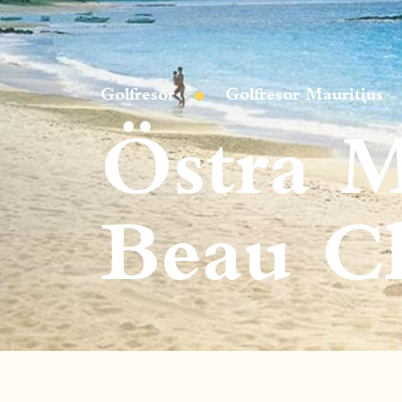
Golfresor
Golfresor Mauritius
Östra M
Beau 