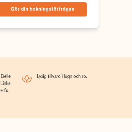
Gör din bokningsförfrågan
 Belle
Lyxig tillvaro i lugn och ro.
Links,
Cerfs