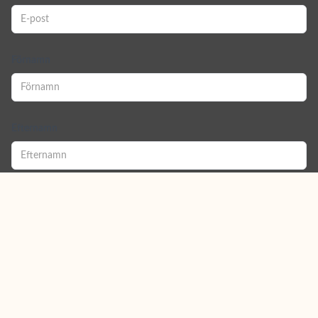
Förnamn
Efternamn
Jag samtycker till att ta emot nyhetsbrev från
Sunbirdie.
(integritetspolicy)
Skicka