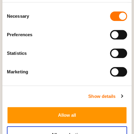
Consent
Necessary
Selection
Cape St Francis Club Break (lägenhet)
Preferences
Våra lägenheter på Cape St Francis Resort är mycket
prisvärda och charmiga.
Statistics
Marketing
Show details
Allow all