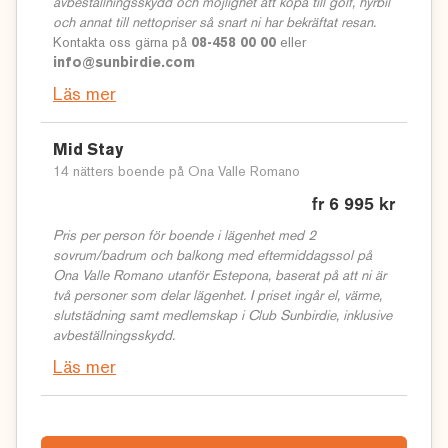
avbeställningsskydd och möjlighet att köpa till golf, hyrbil
och annat till nettopriser så snart ni har bekräftat resan.
Kontakta oss gärna på
08-458 00 00
eller
info@sunbirdie.com
Läs mer
Mid Stay
14 nätters boende på Ona Valle Romano
fr 6 995 kr
Pris per person för boende i lägenhet med 2
sovrum/badrum och balkong med eftermiddagssol på
Ona Valle Romano utanför Estepona, baserat på att ni är
två personer som delar lägenhet. I priset ingår el, värme,
slutstädning samt medlemskap i Club Sunbirdie, inklusive
avbeställningsskydd.
Läs mer