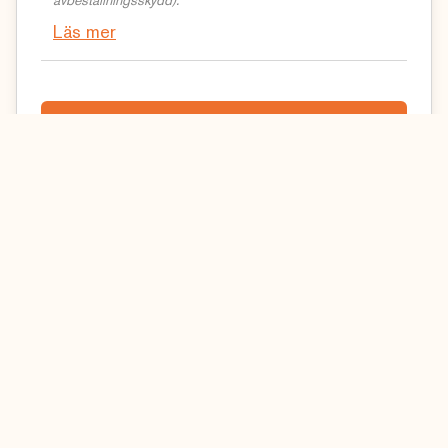
avbeställningsskydd).
Läs mer
Gör din bokningsförfrågan