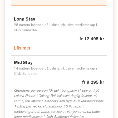
Läs mer om
Short Stay Golfresor med Sunbirdie
(weekend-
och veckoresor)
Läs mer här för våra
sista minuten golfresor
!
Long Stay
© Sunbirdie
28 nätters boende på Laluna inklusive medlemskap i
club Sunbirdie
fr 12 495 kr
Läs mer
Mid Stay
14 nätters boende på Laluna inklusive medlemskap i
Club Sunbirdie
fr 9 295 kr
Grundpris per person för del i bungalow (1 sovrum) på
Laluna Resort i Chiang Rai inklusive daglig frukost, el,
värme, fritt internet, städning och byte av lakan/handdukar
1 gång per vecka, slutstädning, 10 % rabatt i
restauranger och barer, service av vår personal på plats
samt medlemskap i Club Sunbirdie (inklusive